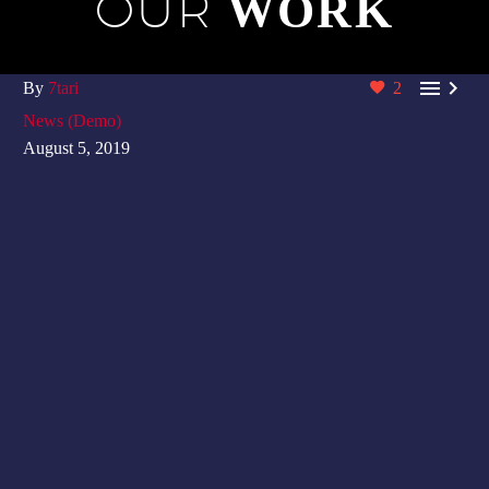
OUR
WORK


By
7tari
2
News (Demo)
August 5, 2019