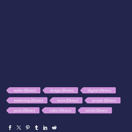
audio (Demo)
design (Demo)
digital (Demo)
marketing (Demo)
news (Demo)
people (Demo)
posts (Demo)
video (Demo)
world (Demo)